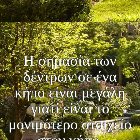
Η σημασία των
δέντρων σε ένα
κήπο είναι μεγάλη
γιατί είναι το
μονιμότερο στοιχείο