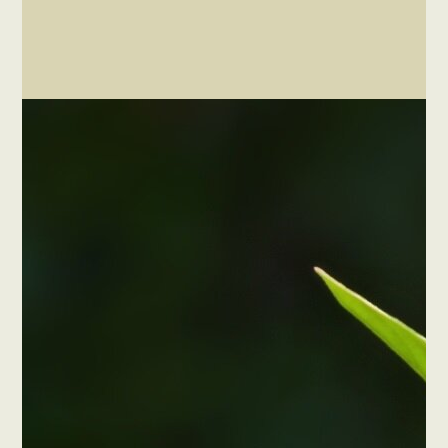
Τριανταφυλλιά φλοριμπούντα – Rosa
floribunda
Φόρμα
Επικοινωνίας