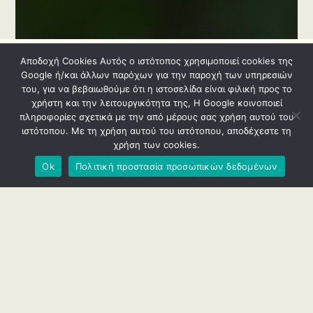
Aποδοχή Cookies Αυτός ο ιστότοπος χρησιμοποιεί cookies της
Google ή/και άλλων παρόχων για την παροχή των υπηρεσιών
του, για να βεβαιωθούμε ότι η ιστοσελίδα είναι φιλική προς το
χρήστη και την λειτουργικότητα της, Η Google κοινοποιεί
πληροφορίες σχετικά με την από μέρους σας χρήση αυτού του
ιστότοπου. Με τη χρήση αυτού του ιστότοπου, αποδέχεστε τη
χρήση των cookies.
Φυτώρια
Θεσσαλονίκης
Ok
Πολιτική προστασία προσωπικών δεδομένων
2310783866
6979878989
Aγροτική περιοχή Δυτικής Θεσσαλονίκης, Διαβατά, 57008
fytokipo@gmail.com
Αποστολή μηνύματος